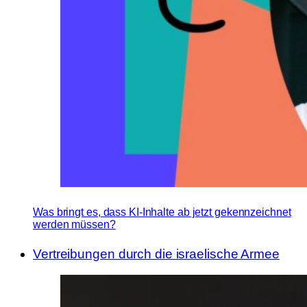
Was bringt es, dass KI-Inhalte ab jetzt gekennzeichnet
werden müssen?
Vertreibungen durch die israelische Armee