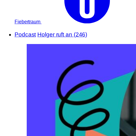
Fiebertraum
Podcast
Holger ruft an (246)