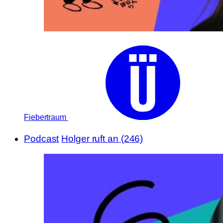
Fiebertraum
Podcast
Holger ruft an (246)