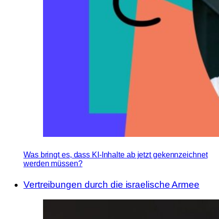
Was bringt es, dass KI-Inhalte ab jetzt gekennzeichnet
werden müssen?
Vertreibungen durch die israelische Armee