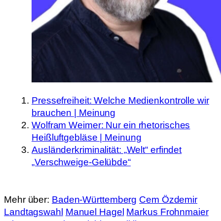
Pressefreiheit: Welche Medienkontrolle wir
brauchen | Meinung
Wolfram Weimer: Nur ein rhetorisches
Heißluftgebläse | Meinung
Ausländerkriminalität: „Welt“ erfindet
„Verschweige-Gelübde“
Mehr über:
Baden-Württemberg
Cem Özdemir
Landtagswahl
Manuel Hagel
Markus Frohnmaier