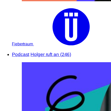
Fiebertraum
Podcast
Holger ruft an (246)