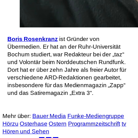
Boris Rosenkranz
ist Gründer von
Übermedien. Er hat an der Ruhr-Universität
Bochum studiert, war Redakteur bei der „taz“
und Volontär beim Norddeutschen Rundfunk.
Dort hat er über zehn Jahre als freier Autor für
verschiedene ARD-Redaktionen gearbeitet,
insbesondere für das Medienmagazin „Zapp“
und das Satiremagazin „Extra 3“.
Mehr über:
Bauer Media
Funke-Mediengruppe
Hörzu
Osterhase
Ostern
Programmzeitschrift
tv
Hören und Sehen