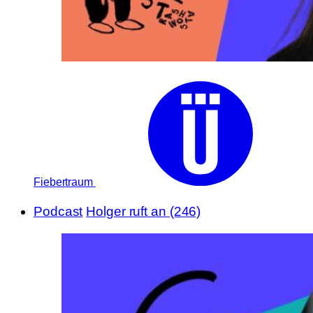
Fiebertraum
Podcast
Holger ruft an (246)