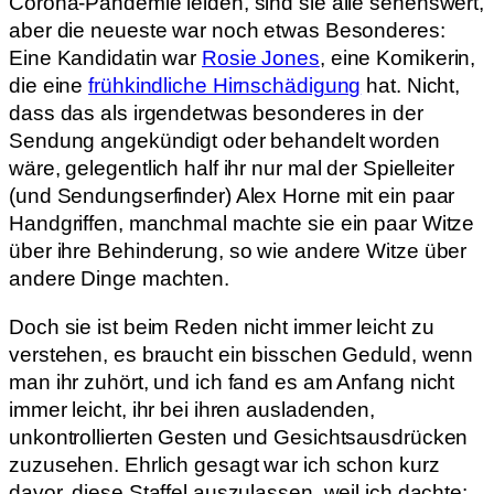
Corona-Pandemie leiden, sind sie alle sehenswert,
aber die neueste war noch etwas Besonderes:
Eine Kandidatin war
Rosie Jones
, eine Komikerin,
die eine
frühkindliche Hirnschädigung
hat. Nicht,
dass das als irgendetwas besonderes in der
Sendung angekündigt oder behandelt worden
wäre, gelegentlich half ihr nur mal der Spielleiter
(und Sendungserfinder) Alex Horne mit ein paar
Handgriffen, manchmal machte sie ein paar Witze
über ihre Behinderung, so wie andere Witze über
andere Dinge machten.
Doch sie ist beim Reden nicht immer leicht zu
verstehen, es braucht ein bisschen Geduld, wenn
man ihr zuhört, und ich fand es am Anfang nicht
immer leicht, ihr bei ihren ausladenden,
unkontrollierten Gesten und Gesichtsausdrücken
zuzusehen. Ehrlich gesagt war ich schon kurz
davor, diese Staffel auszulassen, weil ich dachte: