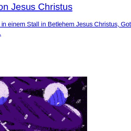
on Jesus Christus
in einem Stall in Betlehem Jesus Christus, Go
.