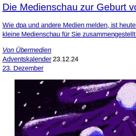
Die Medienschau zur Geburt v
Wie dpa und andere Medien melden, ist heute 
kleine Medienschau für Sie zusammengestellt
Von
Übermedien
Adventskalender
23.12.24
23. Dezember