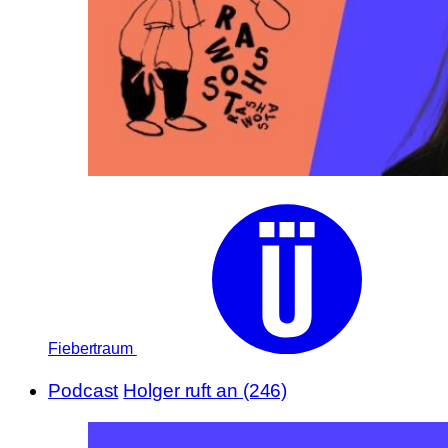
Fiebertraum
Podcast
Holger ruft an (246)