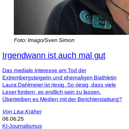
Foto: Imago/Sven Simon
Irgendwann ist auch mal gut
Das mediale Interesse am Tod der
Extrembergsteigerin und ehemaligen Biathletin
Laura Dahlmeier ist riesig. So riesig, dass viele
Leser fordern, es endlich sein zu lassen.
Übertreiben es Medien mit der Berichterstattung?
Von
Lisa Kräher
06.06.25
KI-Journalismus