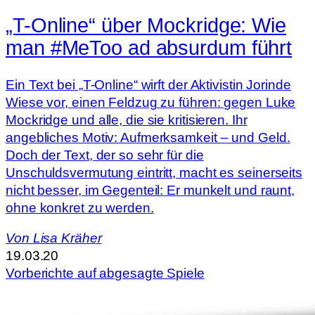
„T-Online“ über Mockridge: Wie
man #MeToo ad absurdum führt
Ein Text bei „T-Online“ wirft der Aktivistin Jorinde
Wiese vor, einen Feldzug zu führen: gegen Luke
Mockridge und alle, die sie kritisieren. Ihr
angebliches Motiv: Aufmerksamkeit – und Geld.
Doch der Text, der so sehr für die
Unschuldsvermutung eintritt, macht es seinerseits
nicht besser, im Gegenteil: Er munkelt und raunt,
ohne konkret zu werden.
Von
Lisa Kräher
19.03.20
Vorberichte auf abgesagte Spiele