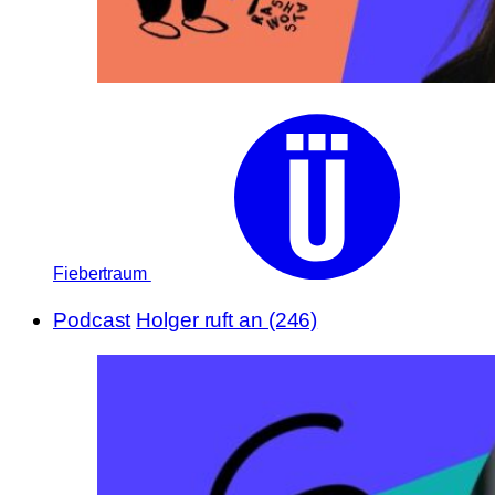
Fiebertraum
Podcast
Holger ruft an (246)