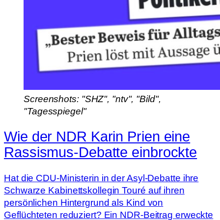
Screenshots: "SHZ", "ntv", "Bild",
"Tagesspiegel"
Wie der NDR Karin Prien eine
Rassismus-Debatte einbrockte
Hat die CDU-Ministerin in der Asyl-Debatte ihre
Schwarze Kabinettskollegin Touré auf ihren
persönlichen Hintergrund als Kind von
Geflüchteten reduziert? Ein NDR-Beitrag erweckte