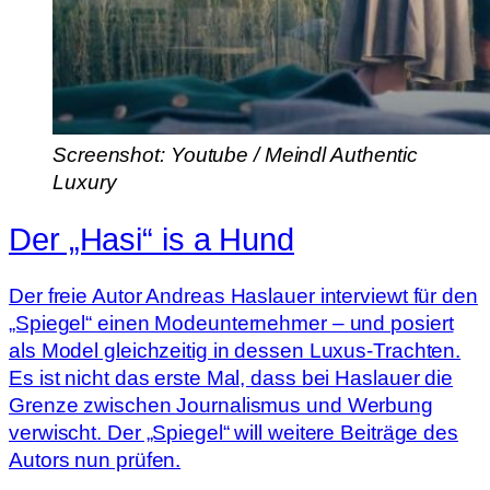
Screenshot: Youtube / Meindl Authentic
Luxury
Der „Hasi“ is a Hund
Der freie Autor Andreas Haslauer interviewt für den
„Spiegel“ einen Modeunternehmer – und posiert
als Model gleichzeitig in dessen Luxus-Trachten.
Es ist nicht das erste Mal, dass bei Haslauer die
Grenze zwischen Journalismus und Werbung
verwischt. Der „Spiegel“ will weitere Beiträge des
Autors nun prüfen.