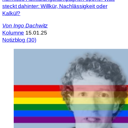
steckt dahinter: Willkür, Nachlässigkeit oder
Kalkül?
Von
Ingo Dachwitz
Kolumne
15.01.25
Notizblog (30)