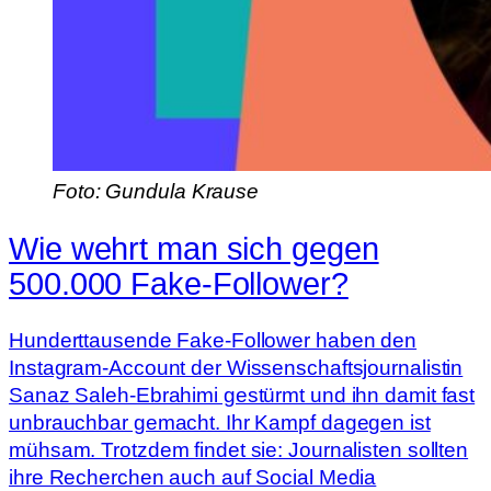
Foto: Gundula Krause
Wie wehrt man sich gegen
500.000 Fake-Follower?
Hunderttausende Fake-Follower haben den
Instagram-Account der Wissenschaftsjournalistin
Sanaz Saleh-Ebrahimi gestürmt und ihn damit fast
unbrauchbar gemacht. Ihr Kampf dagegen ist
mühsam. Trotzdem findet sie: Journalisten sollten
ihre Recherchen auch auf Social Media