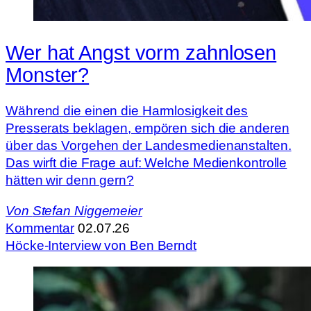
Wer hat Angst vorm zahnlosen
Monster?
Während die einen die Harmlosigkeit des
Presserats beklagen, empören sich die anderen
über das Vorgehen der Landesmedienanstalten.
Das wirft die Frage auf: Welche Medienkontrolle
hätten wir denn gern?
Von
Stefan Niggemeier
Kommentar
02.07.26
Höcke-Interview von Ben Berndt