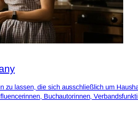
any
 zu lassen, die sich ausschließlich um Haush
 Influencerinnen, Buchautorinnen, Verbandsfunk