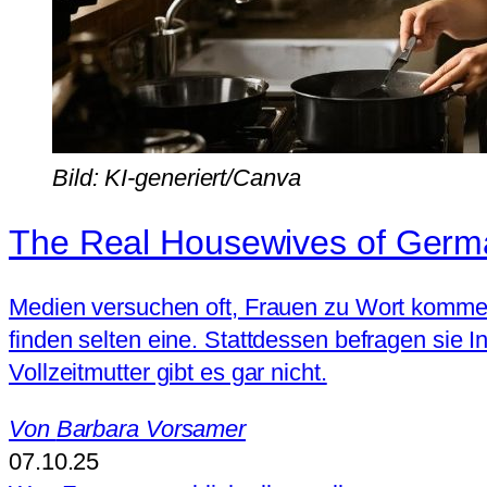
Bild: KI-generiert/Canva
The Real Housewives of Germ
Medien versuchen oft, Frauen zu Wort kommen
finden selten eine. Stattdessen befragen sie
Vollzeitmutter gibt es gar nicht.
Von
Barbara Vorsamer
07.10.25