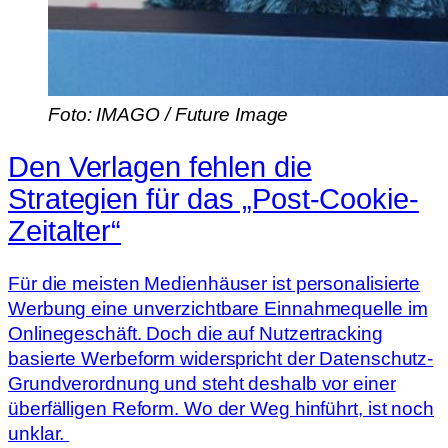
Foto: IMAGO / Future Image
Den Verlagen fehlen die
Strategien für das „Post-Cookie-
Zeitalter“
Für die meisten Medienhäuser ist personalisierte
Werbung eine unverzichtbare Einnahmequelle im
Onlinegeschäft. Doch die auf Nutzertracking
basierte Werbeform widerspricht der Datenschutz-
Grundverordnung und steht deshalb vor einer
überfälligen Reform. Wo der Weg hinführt, ist noch
unklar.