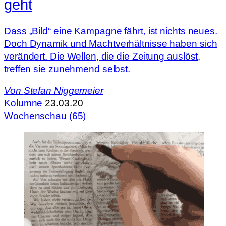
geht
Dass „Bild“ eine Kampagne fährt, ist nichts neues.
Doch Dynamik und Machtverhältnisse haben sich
verändert. Die Wellen, die die Zeitung auslöst,
treffen sie zunehmend selbst.
Von
Stefan Niggemeier
Kolumne
23.03.20
Wochenschau (65)