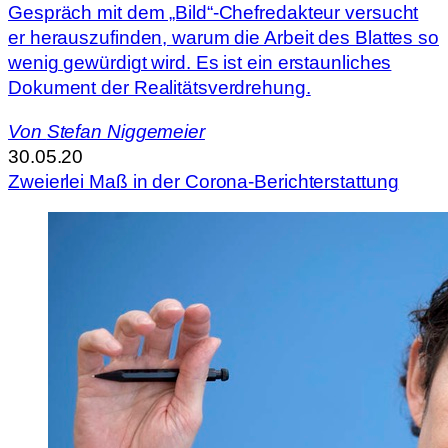
Gespräch mit dem „Bild“-Chefredakteur versucht
er herauszufinden, warum die Arbeit des Blattes so
wenig gewürdigt wird. Es ist ein erstaunliches
Dokument der Realitätsverdrehung.
Von
Stefan Niggemeier
30.05.20
Zweierlei Maß in der Corona-Berichterstattung