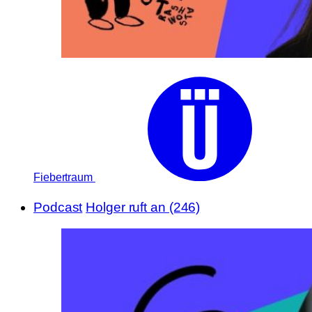
Fiebertraum
Podcast
Holger ruft an (246)