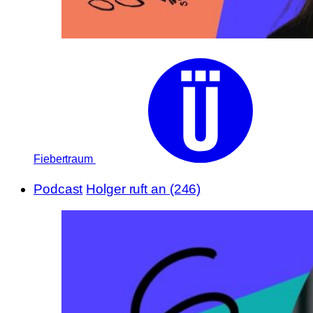
Fiebertraum
Podcast
Holger ruft an (246)