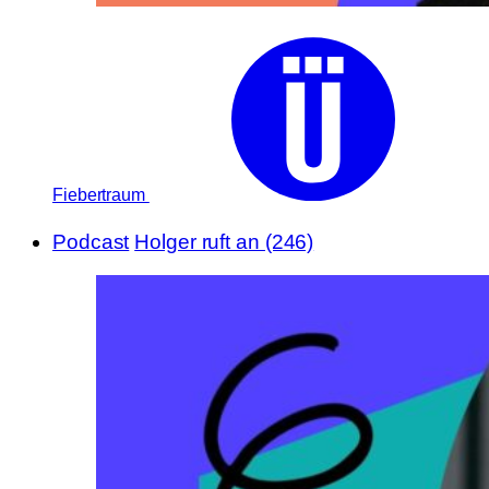
Fiebertraum
Podcast
Holger ruft an (246)