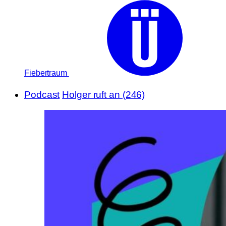
Fiebertraum
Podcast
Holger ruft an (246)