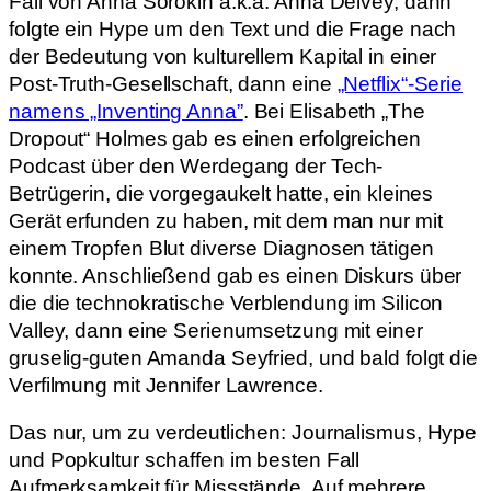
Fall von Anna Sorokin a.k.a. Anna Delvey, dann
folgte ein Hype um den Text und die Frage nach
der Bedeutung von kulturellem Kapital in einer
Post-Truth-Gesellschaft, dann eine
„Netflix“-Serie
namens „Inventing Anna”
. Bei Elisabeth „The
Dropout“ Holmes gab es einen erfolgreichen
Podcast über den Werdegang der Tech-
Betrügerin, die vorgegaukelt hatte, ein kleines
Gerät erfunden zu haben, mit dem man nur mit
einem Tropfen Blut diverse Diagnosen tätigen
konnte. Anschließend gab es einen Diskurs über
die die technokratische Verblendung im Silicon
Valley, dann eine Serienumsetzung mit einer
gruselig-guten Amanda Seyfried, und bald folgt die
Verfilmung mit Jennifer Lawrence.
Das nur, um zu verdeutlichen: Journalismus, Hype
und Popkultur schaffen im besten Fall
Aufmerksamkeit für Missstände. Auf mehrere