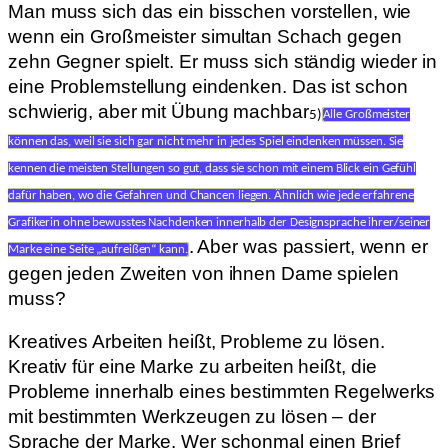
Man muss sich das ein bisschen vorstellen, wie
wenn ein Großmeister simultan Schach gegen
zehn Gegner spielt. Er muss sich ständig wieder in
eine Problemstellung eindenken. Das ist schon
schwierig, aber mit Übung machbar
5)
Alle Großmeister
können das, weil sie sich gar nicht mehr in jedes Spiel eindenken müssen. Sie
kennen die meisten Stellungen so gut, dass sie schon mit einem Blick ein Gefühl
dafür haben, wo die Gefahren und Chancen liegen. Ähnlich wie jede erfahrene
Grafikerin ohne bewusstes Nachdenken innerhalb der Designsprache ihrer/seiner
. Aber was passiert, wenn er
Marke eine Seite „aufreißen“ kann.
gegen jeden Zweiten von ihnen Dame spielen
muss?
Kreatives Arbeiten heißt, Probleme zu lösen.
Kreativ für eine Marke zu arbeiten heißt, die
Probleme innerhalb eines bestimmten Regelwerks
mit bestimmten Werkzeugen zu lösen – der
Sprache der Marke. Wer schonmal einen Brief