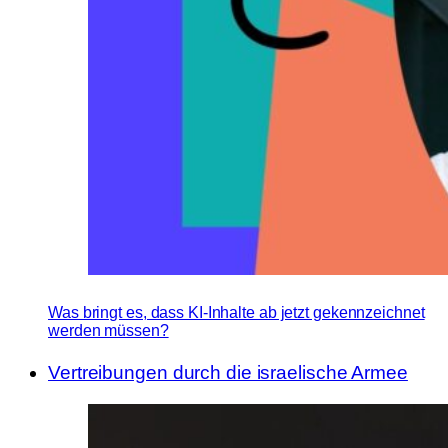
Was bringt es, dass KI-Inhalte ab jetzt gekennzeichnet
werden müssen?
Vertreibungen durch die israelische Armee