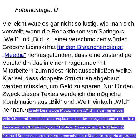
Fotomontage: Ü
Vielleicht wäre es gar nicht so lustig, wie man sich
vorstellt, wenn die Redaktionen von Springers
„Welt“ und „Bild“ zu einer verschmolzen würden.
Gregory Lipinski hat
für den Braanchendienst
„Meedia“
herausgefunden, dass eine zuständige
Vorständin das in einer Fragerunde mit
Mitarbeitern zumindest nicht ausschließen wollte.
Klar sei, dass doppelte Strukturen abgebaut
werden müssten, um Geld zu sparen. Nur für den
Zweck dieses Textes werde ich die mögliche
Kombination aus „Bild“ und „Welt“ einfach „Wild“
nennen.
1)
Es gibt bereits zwei Magazine, die „Wild“ heißen, eines über
Wildfleisch und eins online über Popkultur, aber das muss ja niemanden abhalten:
Die Fernseh-Fußballsendung „ran“ hat ihren Namen unter der Initiative von
Reinhold Beckmann damals einem kommunistischen Studentenmagazin abgekauft.