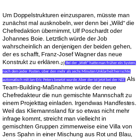
Um Doppelstrukturen einzusparen, müsste man
zunächst mal ausknobeln, wer denn bei „Wild“ die
Chefredaktion übernimmt, Ulf Poschardt oder
Johannes Boie. Letztlich würde der Job
wahrscheinlich an denjenigen der beiden gehen,
der es schafft, Franz-Josef Wagner das neue
Konstrukt zu erklären.
2)
Bei der „Welt“ hatte man früher ein System,
nach dem jeder Posten, über den mehr als sechs Minuten Unklarheit herrschte,
Als
automatisch mit Jan-Eric Peters besetzt wurde. Aber der ist jetzt bei der NZZ.
Team-Building-Maßnahme würde der neue
Chefredakteur die nun gemischte Mannschaft zu
einem Projekttag einladen. Irgendwas Handfestes.
Weil das Kliemannsland für so etwas nicht mehr
infrage kommt, streicht man vielleicht in
gemischten Gruppen zimmerweise eine Villa von
Jens Spahn in einer Mischung aus Rot und Blau,