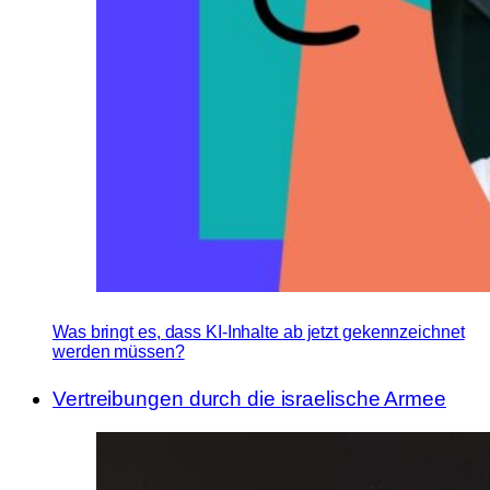
Was bringt es, dass KI-Inhalte ab jetzt gekennzeichnet
werden müssen?
Vertreibungen durch die israelische Armee