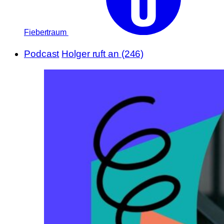
Fiebertraum
Podcast
Holger ruft an (246)