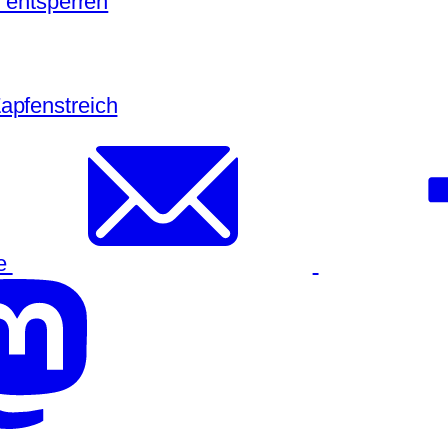
e entsperren
apfenstreich
re