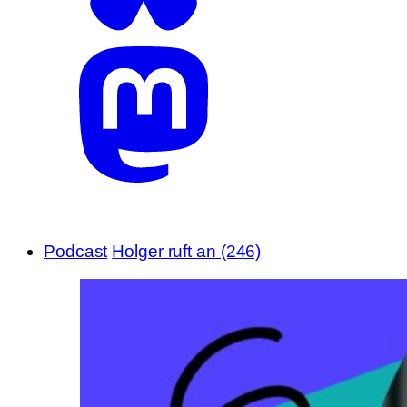
Podcast
Holger ruft an (246)