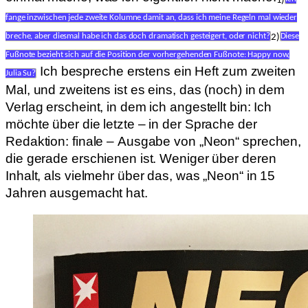
fange inzwischen jede zweite Kolumne damit an, dass ich meine Regeln mal wieder
2)
breche, aber diesmal habe ich das doch dramatisch gesteigert, oder nicht?
Diese
Fußnote bezieht sich auf die Position der vorhergehenden Fußnote: Happy now,
Ich bespreche erstens ein Heft zum zweiten
Julia Su?
Mal, und zweitens ist es eins, das (noch) in dem
Verlag erscheint, in dem ich angestellt bin: Ich
möchte über die letzte – in der Sprache der
Redaktion: finale – Ausgabe von „Neon“ sprechen,
die gerade erschienen ist. Weniger über deren
Inhalt, als vielmehr über das, was „Neon“ in 15
Jahren ausgemacht hat.