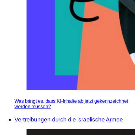
Was bringt es, dass KI-Inhalte ab jetzt gekennzeichnet
werden müssen?
Vertreibungen durch die israelische Armee