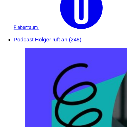
Fiebertraum
Podcast
Holger ruft an (246)