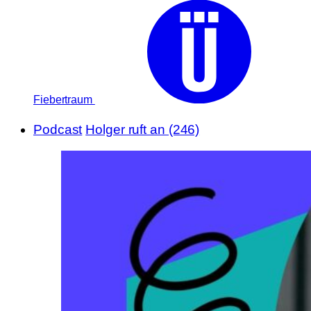
Fiebertraum
Podcast
Holger ruft an (246)