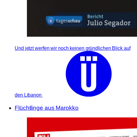
Und jetzt werfen wir noch keinen gründlichen Blick auf
den Libanon
Flüchtlinge aus Marokko