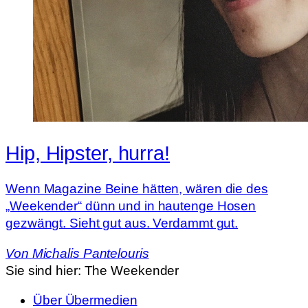
Hip, Hipster, hurra!
Wenn Magazine Beine hätten, wären die des
„Weekender“ dünn und in hautenge Hosen
gezwängt. Sieht gut aus. Verdammt gut.
Von
Michalis Pantelouris
Sie sind hier:
The Weekender
Über Übermedien