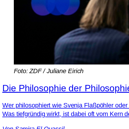
Foto: ZDF / Juliane Eirich
Die Philosophie der Philosophi
Wer philosophiert wie Svenja Flaßpöhler oder
Was tiefgründig wirkt, ist dabei oft vom Kern d
Von
Samira El Ouassil