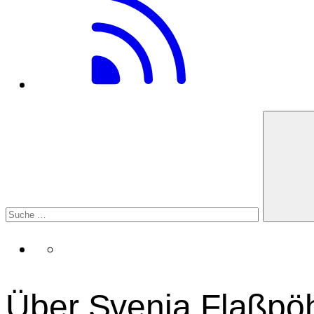
Über Svenja Flaßpöh