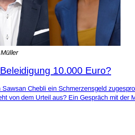
 Müller
 Beleidigung 10.000 Euro?
rin Sawsan Chebli ein Schmerzensgeld zugespro
geht von dem Urteil aus? Ein Gespräch mit der M