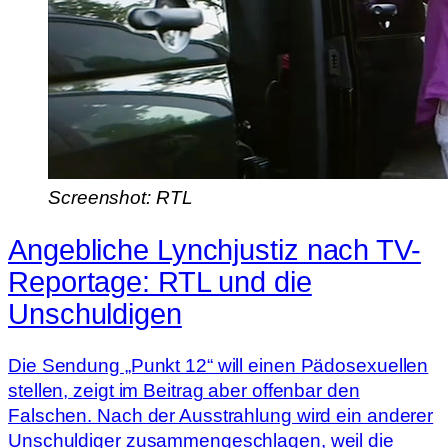
Screenshot: RTL
Angebliche Lynchjustiz nach TV-
Reportage: RTL und die
Unschuldigen
Die Sendung „Punkt 12“ will einen Pädosexuellen
stellen, zeigt im Beitrag aber offenbar den
Falschen. Nach der Ausstrahlung wird ein anderer
Unschuldiger zusammengeschlagen, weil die