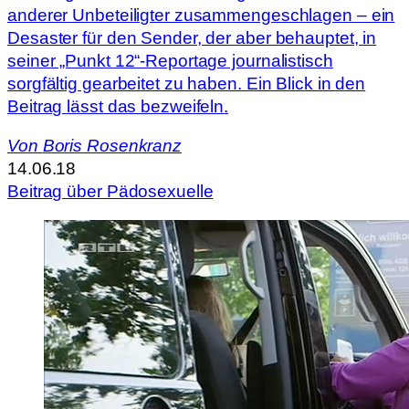
anderer Unbeteiligter zusammengeschlagen – ein
Desaster für den Sender, der aber behauptet, in
seiner „Punkt 12“-Reportage journalistisch
sorgfältig gearbeitet zu haben. Ein Blick in den
Beitrag lässt das bezweifeln.
Von
Boris Rosenkranz
14.06.18
Beitrag über Pädosexuelle