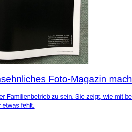
nsehnliches Foto-Magazin mach
iner Familienbetrieb zu sein. Sie zeigt, wie mi
etwas fehlt.