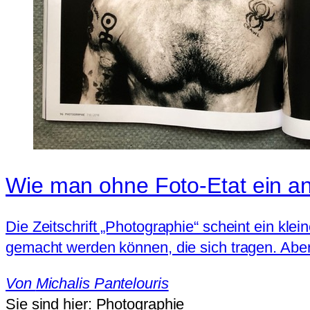
Wie man ohne Foto-Etat ein a
Die Zeitschrift „Photographie“ scheint ein kle
gemacht werden können, die sich tragen. Aber 
Von
Michalis Pantelouris
Sie sind hier:
Photographie