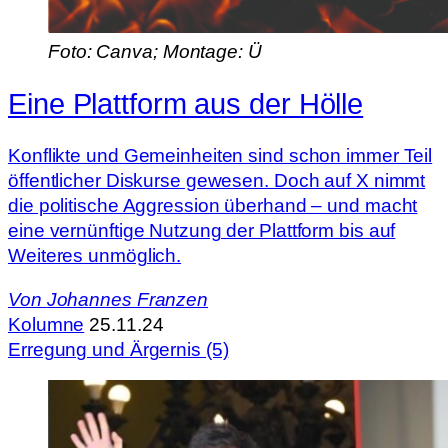
Foto: Canva; Montage: Ü
Eine Plattform aus der Hölle
Konflikte und Gemeinheiten sind schon immer Teil
öffentlicher Diskurse gewesen. Doch auf X nimmt
die politische Aggression überhand – und macht
eine vernünftige Nutzung der Plattform bis auf
Weiteres unmöglich.
Von
Johannes Franzen
Kolumne
25.11.24
Erregung und Ärgernis (5)