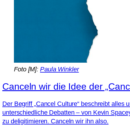
Foto [M]:
Paula Winkler
Canceln wir die Idee der „Canc
Der Begriff „Cancel Culture“ beschreibt alles un
unterschiedliche Debatten – von Kevin Space
zu deligitimieren. Canceln wir ihn also.