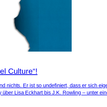
el Culture“!
d nichts. Er ist so undefiniert, dass er sich eige
y über Lisa Eckhart bis J.K. Rowling – unter