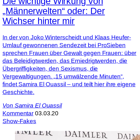
Die wichtige Wirkung von
„Männerwelten“ oder: Der
Wichser hinter mir
In der von Joko Winterscheidt und Klaas Heufer-
Umlauf gewonnenen Sendezeit bei ProSieben
sprechen Frauen über Gewalt gegen Frauen: über
das Beleidigtwerden, das Erniedrigtwerden, die
Übergriffigkeiten, den Sexismus, die
Vergewaltigungen. „15 umwälzende Minuten“,
findet Samira El Ouassil – und teilt hier ihre eigene
Geschichte.
Von
Samira El Ouassil
Kommentar
03.03.20
Show-Fakes