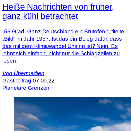
Heiße Nachrichten von früher,
ganz kühl betrachtet
„56 Grad! Ganz Deutschland ein Brutofen!“, titelte
„Bild“ im Jahr 1957. Ist das ein Beleg dafür, dass
das mit dem Klimawandel Unsinn ist? Nein. Es
lohnt sich einfach, nicht nur die Schlagzeilen zu
lesen.
Von
Übermedien
Gastbeitrag
07.09.22
Planetare Grenzen