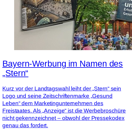
Bayern-Werbung im Namen des
„Stern“
Kurz vor der Landtagswahl leiht der „Stern“ sein
Logo und seine Zeitschriftenmarke „Gesund
Leben“ dem Marketingunternehmen des
Freistaates. Als „Anzeige“ ist die Werbebroschüre
nicht gekennzeichnet – obwohl der Pressekodex
genau das fordert.