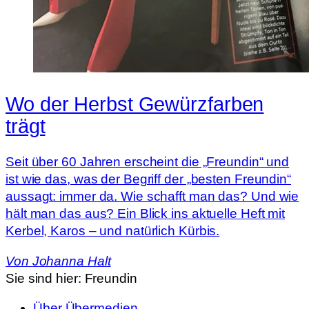
Wo der Herbst Gewürzfarben
trägt
Seit über 60 Jahren erscheint die „Freundin“ und
ist wie das, was der Begriff der „besten Freundin“
aussagt: immer da. Wie schafft man das? Und wie
hält man das aus? Ein Blick ins aktuelle Heft mit
Kerbel, Karos – und natürlich Kürbis.
Von
Johanna Halt
Sie sind hier:
Freundin
Über Übermedien