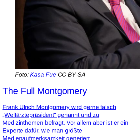
Foto:
Kasa Fue
CC BY-SA
The Full Montgomery
Frank Ulrich Montgomery wird gerne falsch
„Weltärztepräsident“ genannt und zu
Medizinthemen befragt. Vor allem aber ist er ein
Experte dafür, wie man größte
Medienaufmerksamkeit generiert.