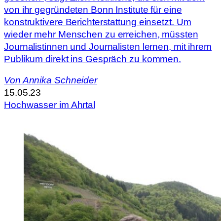
von ihr gegründeten Bonn Institute für eine
konstruktivere Berichterstattung einsetzt. Um
wieder mehr Menschen zu erreichen, müssten
Journalistinnen und Journalisten lernen, mit ihrem
Publikum direkt ins Gespräch zu kommen.
Von
Annika Schneider
15.05.23
Hochwasser im Ahrtal