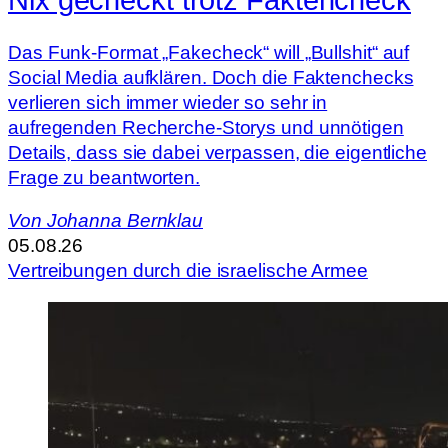
Das Funk-Format „Fakecheck“ will „Bullshit“ auf
Social Media aufklären. Doch die Faktenchecks
verlieren sich immer wieder so sehr in
aufregenden Recherche-Storys und unnötigen
Details, dass sie dabei verpassen, die eigentliche
Frage zu beantworten.
Von Johanna Bernklau
05.08.26
Vertreibungen durch die israelische Armee