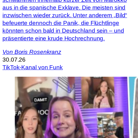
aus in die spanische Exklave. Die meisten sind
inzwischen wieder zurück. Unter anderem „Bild“
befeuerte dennoch die Panik, die Flüchtlinge
könnten schon bald in Deutschland sein – und
präsentierte eine krude Hochrechnung.
Von Boris Rosenkranz
30.07.26
TikTok-Kanal von Funk