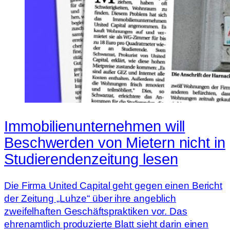
Immobilienunternehmen will
Beschwerden von Mietern nicht in
Studierendenzeitung lesen
Die Firma United Capital geht gegen einen Bericht
der Zeitung „Luhze“ über ihre angeblich
zweifelhaften Geschäftspraktiken vor. Das
ehrenamtlich produzierte Blatt sieht darin einen