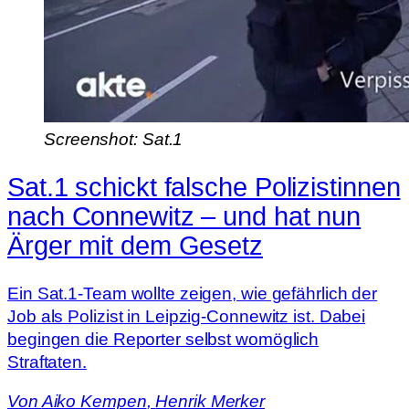
Screenshot: Sat.1
Sat.1 schickt falsche Polizistinnen
nach Connewitz – und hat nun
Ärger mit dem Gesetz
Ein Sat.1-Team wollte zeigen, wie gefährlich der
Job als Polizist in Leipzig-Connewitz ist. Dabei
begingen die Reporter selbst womöglich
Straftaten.
Von
Aiko Kempen
,
Henrik Merker