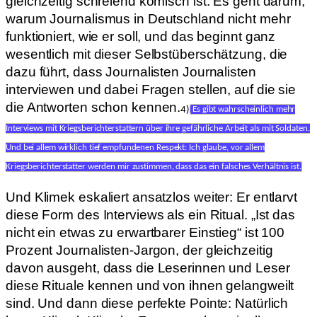
gleichzeitig schreiend komisch ist. Es geht darum,
warum Journalismus in Deutschland nicht mehr
funktioniert, wie er soll, und das beginnt ganz
wesentlich mit dieser Selbstüberschätzung, die
dazu führt, dass Journalisten Journalisten
interviewen und dabei Fragen stellen, auf die sie
die Antworten schon kennen.
4)
Es gibt wahrscheinlich mehr
Interviews mit Kriegsberichterstattern über ihre gefährliche Arbeit als mit Soldaten.
Und bei allem wirklich tief empfundenen Respekt: Ich glaube, vor allem
Kriegsberichterstatter werden mir zustimmen, dass das ein falsches Verhältnis ist.
Und Klimek eskaliert ansatzlos weiter: Er entlarvt
diese Form des Interviews als ein Ritual. „Ist das
nicht ein etwas zu erwartbarer Einstieg“ ist 100
Prozent Journalisten-Jargon, der gleichzeitig
davon ausgeht, dass die Leserinnen und Leser
diese Rituale kennen und von ihnen gelangweilt
sind. Und dann diese perfekte Pointe: Natürlich