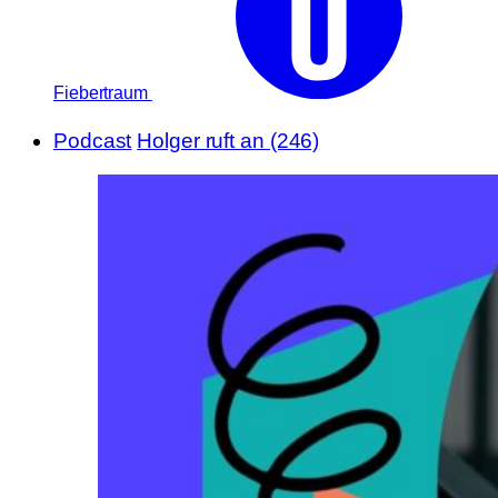
Fiebertraum
Podcast
Holger ruft an (246)