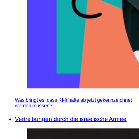
Was bringt es, dass KI-Inhalte ab jetzt gekennzeichnet
werden müssen?
Vertreibungen durch die israelische Armee