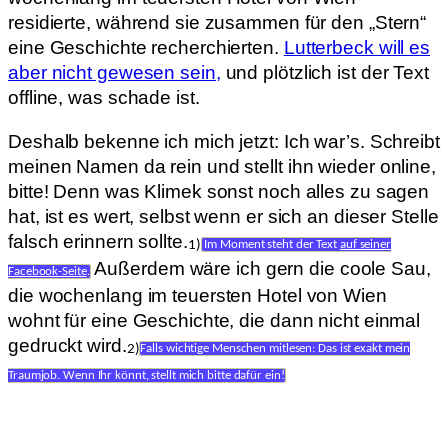
residierte, während sie zusammen für den „Stern“
eine Geschichte recherchierten.
Lutterbeck will es
aber nicht gewesen sein,
und plötzlich ist der Text
offline, was schade ist.
Deshalb bekenne ich mich jetzt: Ich war’s. Schreibt
meinen Namen da rein und stellt ihn wieder online,
bitte! Denn was Klimek sonst noch alles zu sagen
hat, ist es wert, selbst wenn er sich an dieser Stelle
falsch erinnern sollte.
1)
Im Moment steht der Text
auf seiner
Außerdem wäre ich gern die coole Sau,
Facebook-Seite
.
die wochenlang im teuersten Hotel von Wien
wohnt für eine Geschichte, die dann nicht einmal
gedruckt wird.
2)
Falls wichtige Menschen mitlesen: Das ist exakt mein
Traumjob. Wenn Ihr könnt, stellt mich bitte dafür ein!