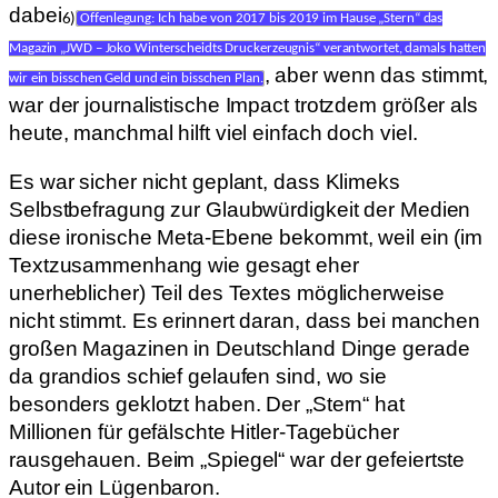
dabei
6)
Offenlegung: Ich habe von 2017 bis 2019 im Hause „Stern“ das
Magazin „JWD – Joko Winterscheidts Druckerzeugnis“ verantwortet, damals hatten
, aber wenn das stimmt,
wir ein bisschen Geld und ein bisschen Plan.
war der journalistische Impact trotzdem größer als
heute, manchmal hilft viel einfach doch viel.
Es war sicher nicht geplant, dass Klimeks
Selbstbefragung zur Glaubwürdigkeit der Medien
diese ironische Meta-Ebene bekommt, weil ein (im
Textzusammenhang wie gesagt eher
unerheblicher) Teil des Textes möglicherweise
nicht stimmt. Es erinnert daran, dass bei manchen
großen Magazinen in Deutschland Dinge gerade
da grandios schief gelaufen sind, wo sie
besonders geklotzt haben. Der „Stern“ hat
Millionen für gefälschte Hitler-Tagebücher
rausgehauen. Beim „Spiegel“ war der gefeiertste
Autor ein Lügenbaron.