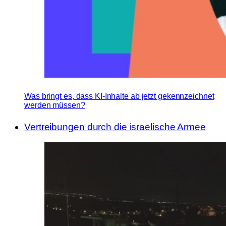
Was bringt es, dass KI-Inhalte ab jetzt gekennzeichnet
werden müssen?
Vertreibungen durch die israelische Armee