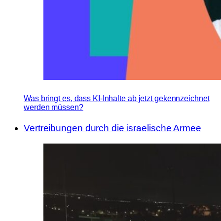
Was bringt es, dass KI-Inhalte ab jetzt gekennzeichnet
werden müssen?
Vertreibungen durch die israelische Armee