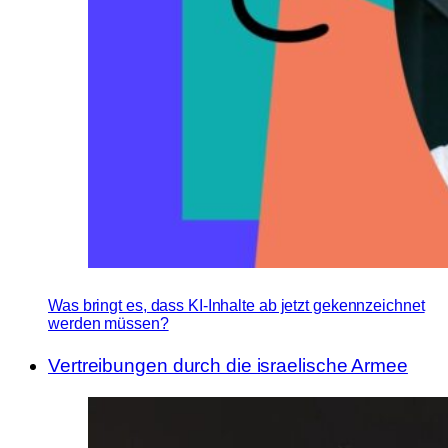
Was bringt es, dass KI-Inhalte ab jetzt gekennzeichnet
werden müssen?
Vertreibungen durch die israelische Armee