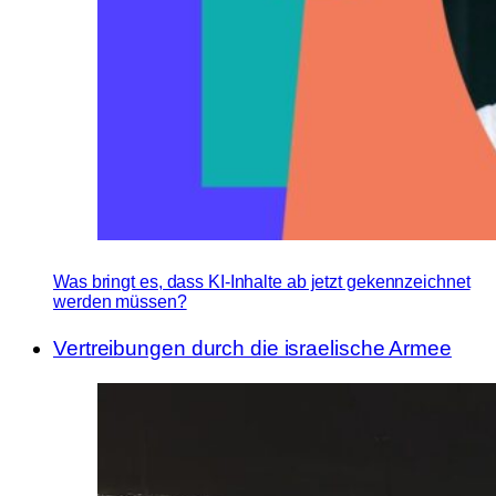
Was bringt es, dass KI-Inhalte ab jetzt gekennzeichnet
werden müssen?
Vertreibungen durch die israelische Armee