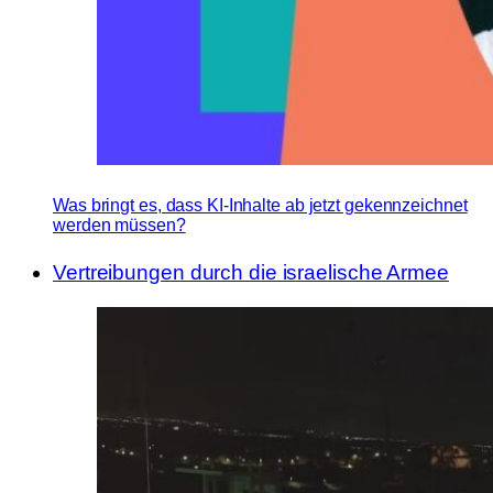
Was bringt es, dass KI-Inhalte ab jetzt gekennzeichnet
werden müssen?
Vertreibungen durch die israelische Armee